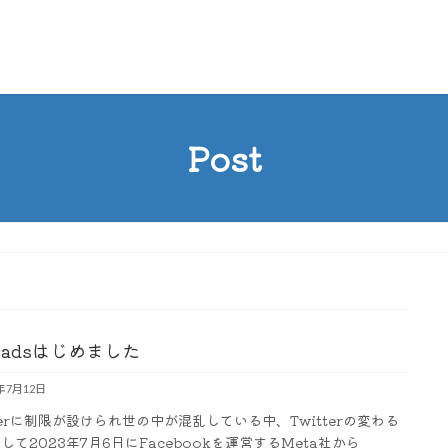
Post
eadsはじめました
3年7月12日
tterに制限が設けられ世の中が混乱している中、Twitterの変わる
として2023年7月6日にFacebookを運営するMeta社から