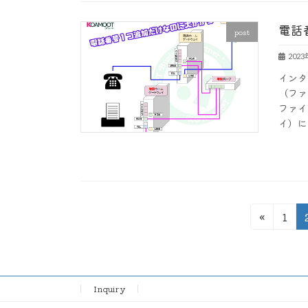
電話
post
202
インタ
（ファ
ファイ
イ）に
投
固
«
1
定
稿
ペ
の
ー
ジ
ペ
Inquiry