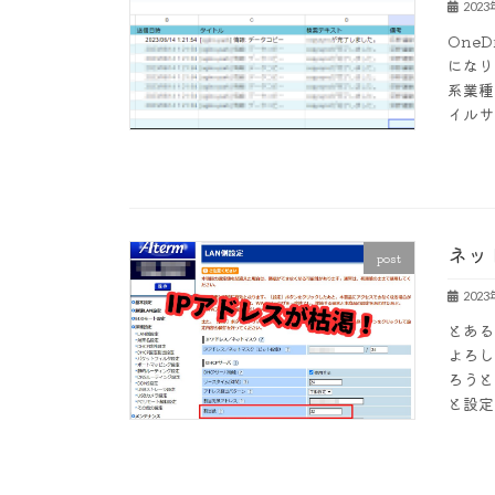
202
One
になり
系業種
イルサ
ネッ
post
202
とある
よろし
ろうと
と設定