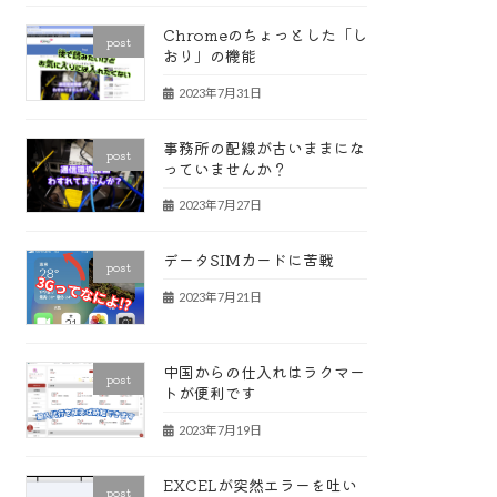
Chromeのちょっとした「し
post
おり」の機能
2023年7月31日
事務所の配線が古いままにな
post
っていませんか？
2023年7月27日
データSIMカードに苦戦
post
2023年7月21日
中国からの仕入れはラクマー
post
トが便利です
2023年7月19日
EXCELが突然エラーを吐い
post