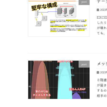
デー
post
202
EXC
したり
が壊れ
ても、
メッ
post
202
３階建
が届き
するの
相手の