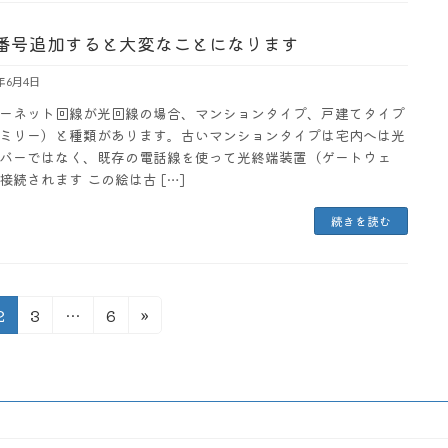
番号追加すると大変なことになります
3年6月4日
ーネット回線が光回線の場合、マンションタイプ、戸建てタイプ
ミリー）と種類があります。古いマンションタイプは宅内へは光
バーではなく、既存の電話線を使って光終端装置（ゲートウェ
接続されます この絵は古 […]
続きを読む
固
固
固
2
3
…
6
»
定
定
定
ペ
ペ
ペ
ー
ー
ー
ジ
ジ
ジ