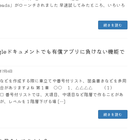
reads」がローンチされました 早速試してみたところ、いろいろ
続きを読む
ogleドキュメントでも有償アプリに負けない機能で
3年7月6日
などを作成する際に章立てや番号付リスト、箇条書きなどを多用
合がありますよね 第１章 ○○ １．△△△△ （１）
□ 番号付リストでは、大項目、中項目など階層で作ることがあ
が、レベルを１階層下げる場 […]
続きを読む