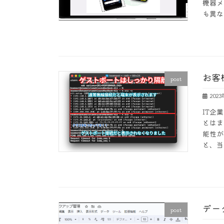
機器メ
も異なり
お客
post
202
IT企
とはま
能性が
と、当
デー
post