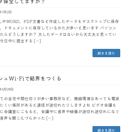
タ保全してますか？
3年7月2日
ELやWORD、PDF文書など作成したデータをデスクトップに保存
、ドキュメントに保存しているかたが多いと思います パソコン
たらどうしますか？ 大したデータはないから大丈夫と思ってい
今日中に提出する […]
続きを読む
シュWi-Fiで結界をつくる
3年6月28日
ての自宅や間仕切りが多い事務所など、無線環境はあっても電波
にくい場所があると通信が途切れたりしますよね ビデオ会議を
に会議室にこもると、会議中に音声や映像が途切れ途切れになり
音声も聞こえづらかった […]
続きを読む