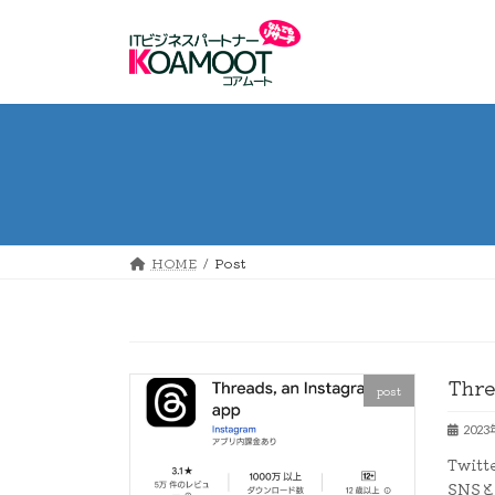
コ
ナ
ン
ビ
テ
ゲ
ン
ー
ツ
シ
へ
ョ
ス
ン
キ
に
ッ
移
プ
動
HOME
Post
Thr
post
202
Twi
SNS