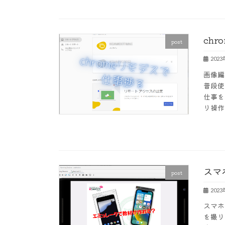
ch
post
202
画像編
普段使
仕事を
り操作
スマ
post
202
スマホ
を撮り