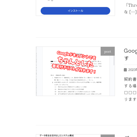
「Th
な […]
Go
post
す
202
契約書
する場
□□□
ります