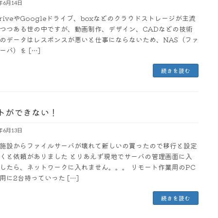
3年6月14日
DriveやGoogleドライブ、boxなどのクラウドストレージが主流
つつある世の中ですが、動画制作、デザイン、CADなどの技術
のデータはレスポンスが悪いと仕事にならないため、NAS（ファ
ーバ）を […]
続きを読む
トができない！
3年6月13日
施設からファイルサーバが壊れて新しいの買ったので移行と設定
くと依頼がありました とりあえず現地でサーバの管理画面に入
したら、ネットワークに入れません。。。 リモート作業用のPC
用に2台持っていった […]
続きを読む