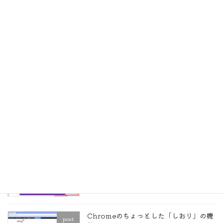
GoogleドライブをPCで使うパソコン版
post
ドライブの使い勝手は？
2023年9月13日
無料版 Google Workspace
post
Essentials Starter は使えるのか？
2023年9月10日
条件付き書式で数式の入ったセルを見つ
post
ける
2023年8月29日
Chromeのちょっとした「しおり」の機
post