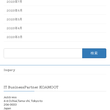
2023年7月
2023年6月
2023年5月
2023年4月
2023年3月
検
索:
Inquiry
IT BusinessPartner KOAMOOT
Address
6-6 Ochiai,Tama-shi, Tokyo-to
206-0033
Japan