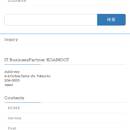
2023年3月
検
索:
Inquiry
IT BusinessPartner KOAMOOT
Address
6-6 Ochiai,Tama-shi, Tokyo-to
206-0033
Japan
Contents
HOME
Service
Post