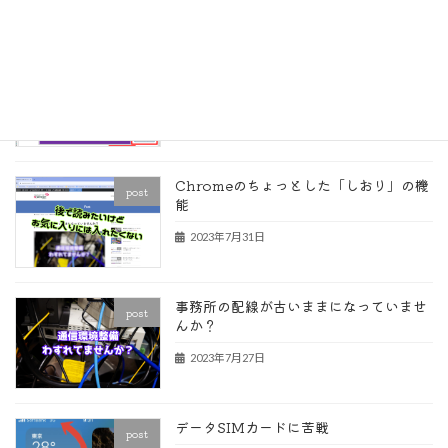
条件付き書式で数式の入ったセルを見つ
post
ける
2023年8月29日
Chromeのちょっとした「しおり」の機
post
能
2023年7月31日
事務所の配線が古いままになっていませ
post
んか？
2023年7月27日
データSIMカードに苦戦
post