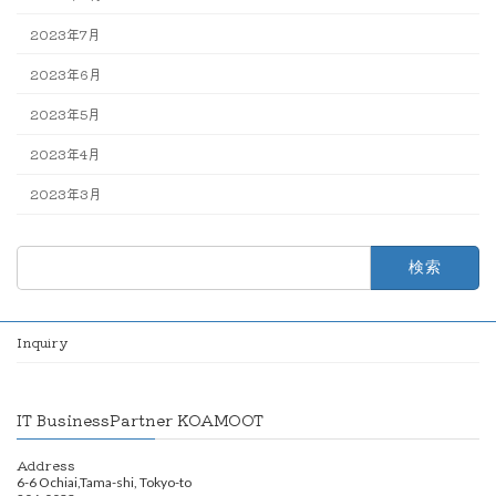
2023年7月
2023年6月
2023年5月
2023年4月
2023年3月
検
索:
Inquiry
IT BusinessPartner KOAMOOT
Address
6-6 Ochiai,Tama-shi, Tokyo-to