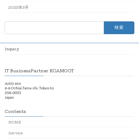
2023年3月
検
索:
Inquiry
IT BusinessPartner KOAMOOT
Address
6-6 Ochiai,Tama-shi, Tokyo-to
206-0033
Japan
Contents
HOME
Service