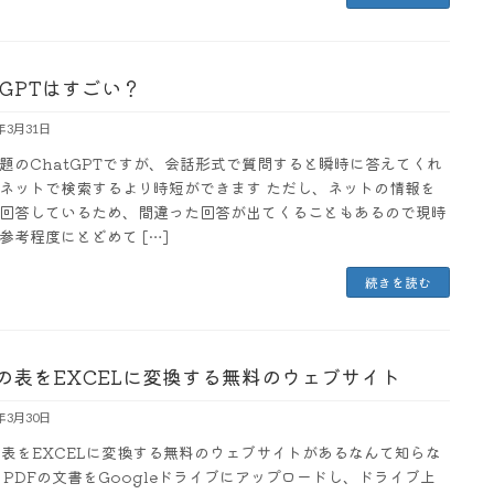
tGPTはすごい？
3年3月31日
題のChatGPTですが、会話形式で質問すると瞬時に答えてくれ
ネットで検索するより時短ができます ただし、ネットの情報を
回答しているため、間違った回答が出てくることもあるので現時
参考程度にとどめて […]
続きを読む
Fの表をEXCELに変換する無料のウェブサイト
3年3月30日
の表をEXCELに変換する無料のウェブサイトがあるなんて知らな
 PDFの文書をGoogleドライブにアップロードし、ドライブ上