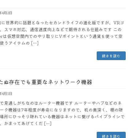
3年4月2日
前に世界的に話題となったセカンドライフの進化版ですが、VRゴ
、スマホ対応、通信速度向上などで期待される仕組みです この
sterは仮想空間内でのやり取りにVポイントという通貨を使って空
使うアイテムの […]
続きを読む
たぬ存在でも重要なネットワーク機器
3年4月1日
器で見通しがちなのはルーター機器です ルーターやハブなどのネ
ーク機器は7年程度が寿命になりますので、机の奥深く、棚の隠
場所にひっそり隠れている機器はネットに繋げるパイプラインで
、かまってあげてくだ […]
続きを読む