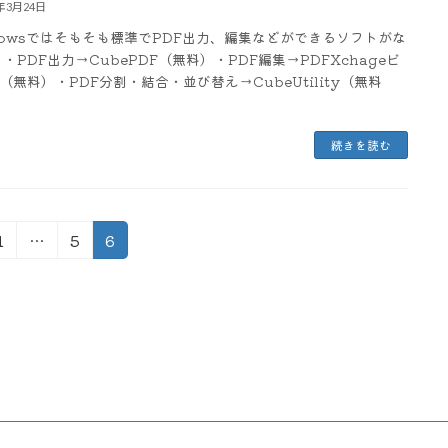
3年3月24日
dowsではそもそも標準でPDF出力、編集などができるソフトがな
 ・PDF出力→CubePDF（無料）・PDF編集→PDFXchageビ
（無料）・PDF分割・結合・並び替え→CubeUtility（無料
続きを読む
固
固
固
1
…
5
6
定
定
定
ペ
ペ
ペ
ー
ー
ー
ジ
ジ
ジ