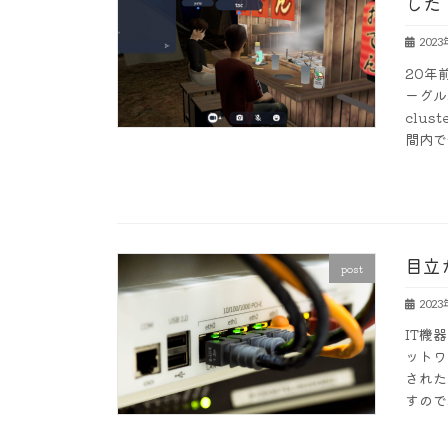
した
202
20年
ーグル
clu
間内で
目立
post
202
IT機
ットワ
された
すので