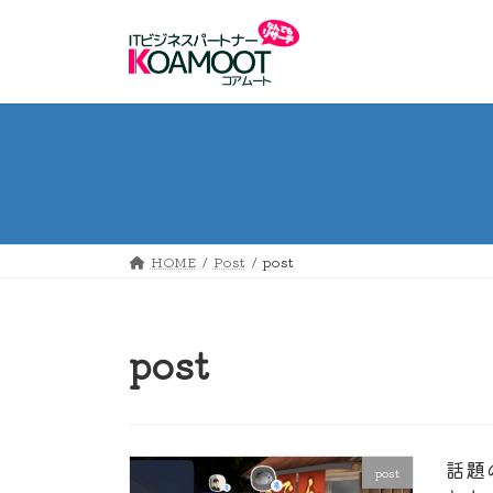
コ
ナ
ン
ビ
テ
ゲ
ン
ー
ツ
シ
へ
ョ
ス
ン
キ
に
ッ
移
プ
動
HOME
Post
post
post
話題
post