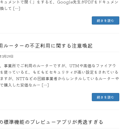
キュメントで開く」をすると、Google先生がPDFをドキュメン
換して […]
続きを読む
用ルーターの不正利用に関する注意喚起
3年3月29日
、事業所でご利用のルーターですが、UTMや高価なファイアウ
を使っていると、もともとセキュリティが高い設定をされている
ますが、NTTなどの回線事業者からレンタルしているルーターや
で購入した安価なルー […]
続きを読む
cの標準機能のプレビューアプリが秀逸すぎる