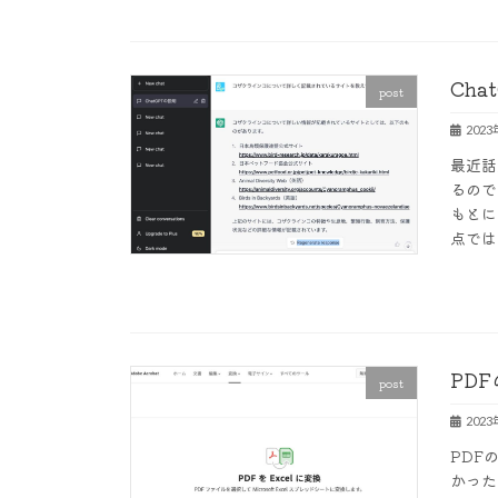
Cha
post
202
最近話
るので
もとに
点では
PD
post
202
PDF
かった