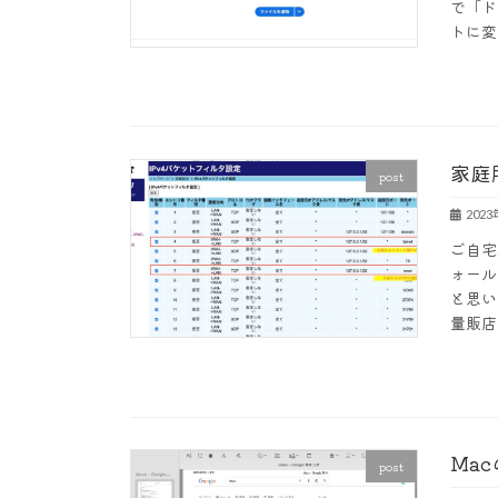
で「ド
トに変
家庭
post
202
ご自宅
ォール
と思い
量販店
Ma
post