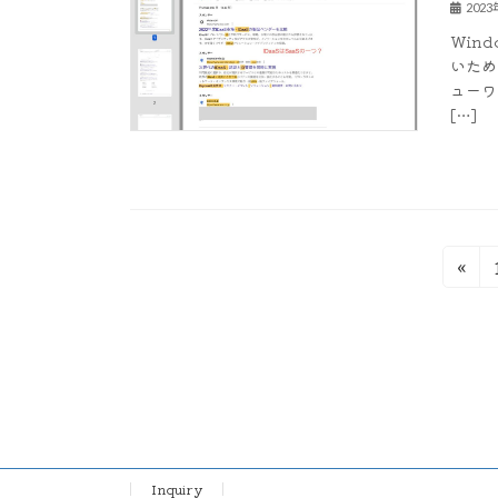
202
Win
いため
ューワ
[…]
投
«
稿
の
ペ
ー
ジ
Inquiry