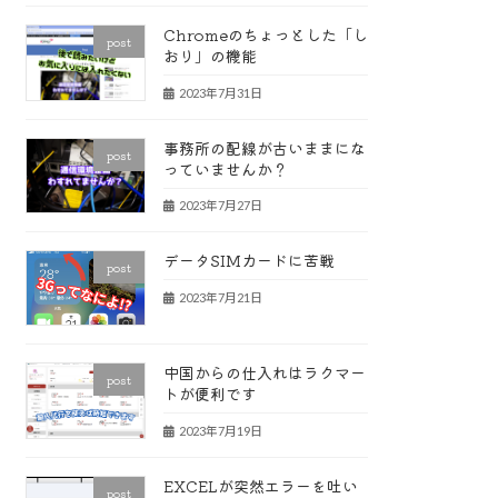
Chromeのちょっとした「し
post
おり」の機能
2023年7月31日
事務所の配線が古いままにな
post
っていませんか？
2023年7月27日
データSIMカードに苦戦
post
2023年7月21日
中国からの仕入れはラクマー
post
トが便利です
2023年7月19日
EXCELが突然エラーを吐い
post