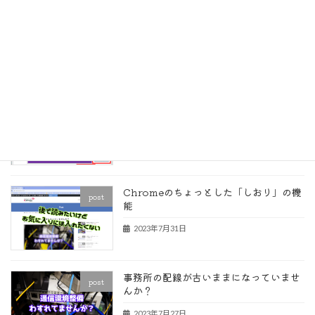
無料版 Google Workspace
post
Essentials Starter は使えるのか？
2023年9月10日
条件付き書式で数式の入ったセルを見つ
post
ける
2023年8月29日
Chromeのちょっとした「しおり」の機
post
能
2023年7月31日
事務所の配線が古いままになっていませ
post
んか？
2023年7月27日