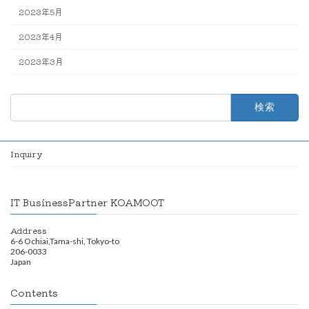
2023年5月
2023年4月
2023年3月
検
索:
Inquiry
IT BusinessPartner KOAMOOT
Address
6-6 Ochiai,Tama-shi, Tokyo-to
206-0033
Japan
Contents