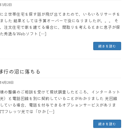
3年5月2日
に２世帯住宅を探す話が飛び出てきたので、いろいろリサーチを
ました 結果としては予算オーバーで没になりましたが。。。 そ
、注文住宅で家を建てる場合に、間取りを考えるときに息子が探
た秀逸なWebソフト […]
続きを読む
移行の沼に落ちる
3年4月28日
境の整備のご相談を受けて現状調査したところ、インターネット
光）と電話回線を別に契約していることがわかりました 光回線
している場合、電話を付与できるオプションサービスがありま
TTフレッツ光では「ひか […]
続きを読む