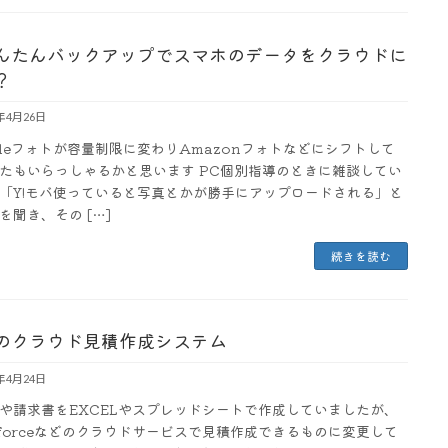
かんたんバックアップでスマホのデータをクラウドに
？
3年4月26日
gleフォトが容量制限に変わりAmazonフォトなどにシフトして
たもいらっしゃるかと思います PC個別指導のときに雑談してい
「Y!モバ使っていると写真とかが勝手にアップロードされる」と
を聞き、その […]
続きを読む
のクラウド見積作成システム
3年4月24日
や請求書をEXCELやスプレッドシートで作成していましたが、
esforceなどのクラウドサービスで見積作成できるものに変更して