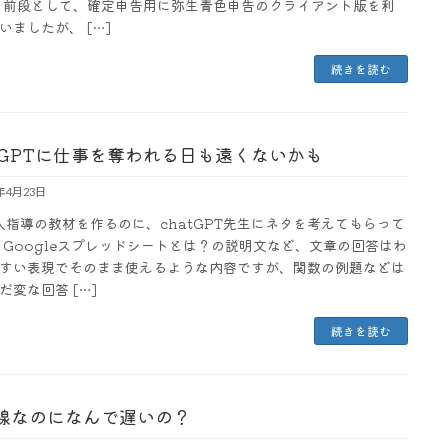
 前段として、確定申告用に弥生青色申告のクライアント版を利
いましたが、 […]
続きを読む
atGPTに仕事を奪われる日も遠くないかも
3年4月23日
人指導の教材を作るのに、chatGPT先生にネタを考えてもらって
 Googleスプレッドシートとは？の説明文など、文章の回答はわ
すい表現でそのまま使えるような内容ですが、関数の例題などは
だ変な回答 […]
続きを読む
線なのになんで遅いの？