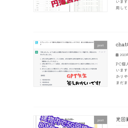
います
用して
ch
post
202
PC個
います
かりや
まだま
光回
post