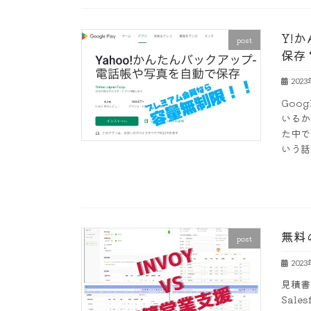
Y!
post
保存
202
Goo
いるか
た中で
いう話
無料
post
202
見積書
Sal