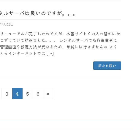
タルサーバは良いのですが。。。
3年4月18日
リニューアルが完了したのですが、本番サイトとの入れ替えにか
こずっていて詰みました。。。 レンタルサーバでも各事業者に
管理画面や設定方法が異なるため、単純には行きませんね よく
くらインターネットでは […]
続きを読む
固
固
固
固
3
4
5
6
»
定
定
定
定
ペ
ペ
ペ
ペ
ー
ー
ー
ー
ジ
ジ
ジ
ジ