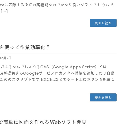
mireに匹敵するほどの高機能なのでかなり良いソフトです うちで
[…]
続きを読む
Sを使って作業効率化？
3年5月7日
ガス？なんでしょう？GAS（Google Apps Script）とは
gleが提供するGoogleサービスにカスタム機能を追加したり自動
ためのスクリプトです EXCELなどでシート上にボタンを配置し
続きを読む
で簡単に図面を作れるWebソフト発見