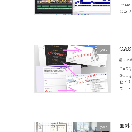
Pre
はコザ 
GA
post
202
GAS？
Goo
化する
て […]
無料
post