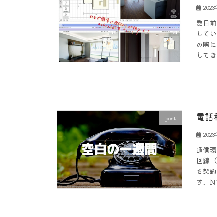
202
数日前
してい
の際に
してき
電話
post
202
通信環
回線（
を契約
す。N