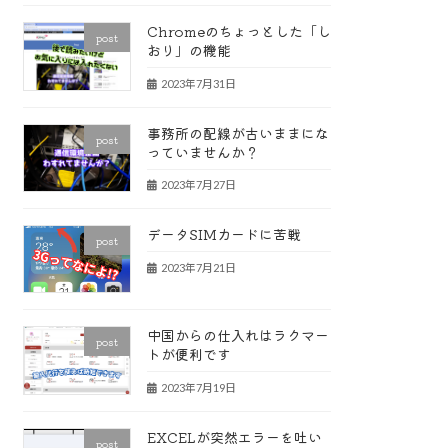
Chromeのちょっとした「し
post
おり」の機能
2023年7月31日
事務所の配線が古いままにな
post
っていませんか？
2023年7月27日
データSIMカードに苦戦
post
2023年7月21日
中国からの仕入れはラクマー
post
トが便利です
2023年7月19日
EXCELが突然エラーを吐い
post