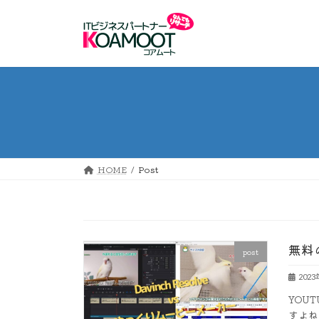
コ
ナ
ン
ビ
テ
ゲ
ン
ー
ツ
シ
へ
ョ
ス
ン
キ
に
ッ
移
プ
動
HOME
Post
無料
post
202
YOU
すよね 