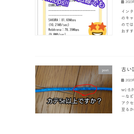
202
インタ
のキャ
のでは
おすす
古い
post
202
wi-
ーなど
アクセ
至るか