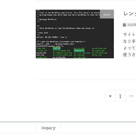
レン
post
202
サイト
なり手
よって
使うさ
投
固
«
1
…
定
稿
ペ
の
ー
ジ
ペ
Inquiry