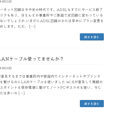
3年4月21日
ーネット回線は今や光の時代です。ADSLもすでにサービス終了
リアもあり、ほとんどの事業所やご家庭で光回線に変わっている
ないでしょうか いまだにADSL回線のかたは早めにプラン変更を
めします。ただ、 […]
続きを読む
LANケーブル使ってませんか？
3年4月20日
fiが普及するまでは事業所内や家庭内でインターネットやプリンタ
を繋げるのにLANケーブルを使いました wi-fiが普及して無線の
スポイントを既存環境に繋げてノートPCやスマホを使い、今に
たは多いの […]
続きを読む